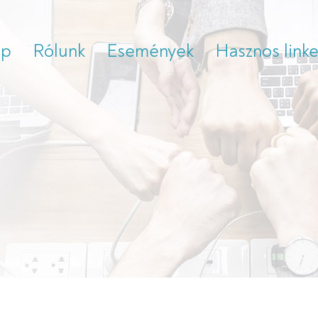
ap
Rólunk
Események
Hasznos link