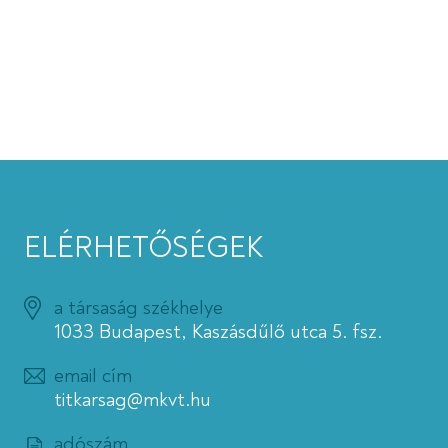
ELÉRHETŐSÉGEK
a társaság székhelye
1033 Budapest, Kaszásdűlő utca 5. fsz.
email cím
titkarsag@mkvt.hu
adószám